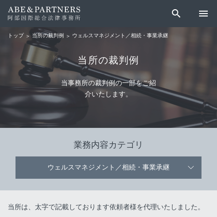
search
menu
当所の裁判例
ウェルスマネジメント／相続・事業承継
トップ
当所の裁判例
当事務所の裁判例の一部をご紹
介いたします。
業務内容カテゴリ
ウェルスマネジメント／相続・事業承継
当所は、太字で記載しております依頼者様を代理いたしました。