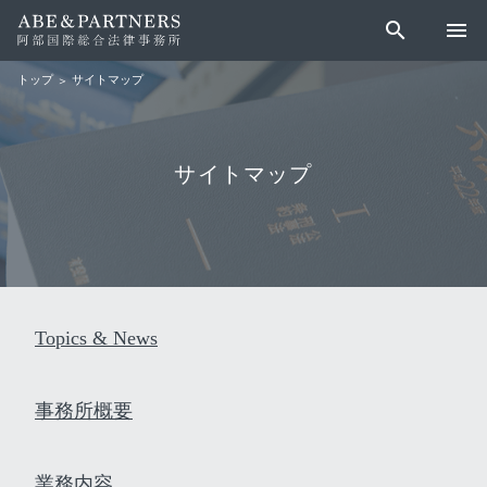
search
menu
サイトマップ
トップ
サイトマップ
Topics & News
事務所概要
業務内容