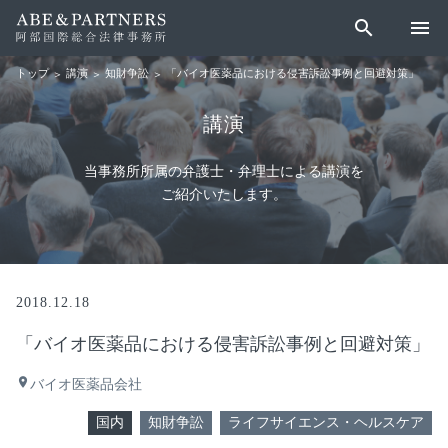
search
menu
講演
知財争訟
「バイオ医薬品における侵害訴訟事例と回避対策」
トップ
講演
当事務所所属の弁護士・弁理士による講演を
ご紹介いたします。
2018.12.18
「バイオ医薬品における侵害訴訟事例と回避対策」
place
バイオ医薬品会社
国内
知財争訟
ライフサイエンス・ヘルスケア