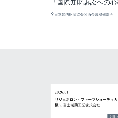
「国際知財訴訟への心
place
日本知的財産協会関西金属機械部会
2026.01
リジェネロン・ファーマシューティカ
様
v. 富士製薬工業株式会社
知財