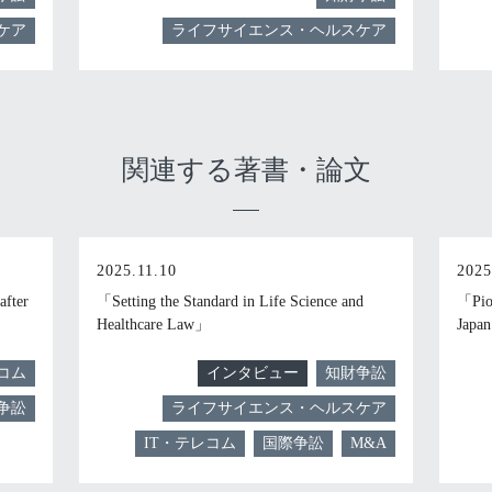
ケア
ライフサイエンス・ヘルスケア
関連する著書・論文
2025.11.10
2025
after
「Setting the Standard in Life Science and
「Pion
Healthcare Law」
Japa
コム
インタビュー
知財争訟
争訟
ライフサイエンス・ヘルスケア
IT・テレコム
国際争訟
M&A