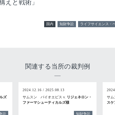
構えと戦術」
国内
知財争訟
ライフサイエンス・
関連する当所の裁判例
2024.12.16 / 2025.08.13
2024
ルズ
サムスン バイオエピス v.
リジェネロン・
サム
ファーマシューティカルズ様
スケ
争訟
知財争訟