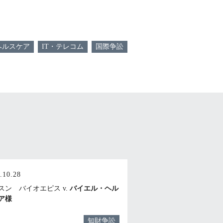
ヘルスケア
IT・テレコム
国際争訟
.10.28
スン バイオエピス v.
バイエル・ヘル
ア様
知財争訟