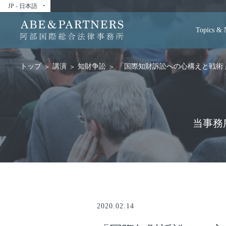
JP - 日本語
arrow_drop_down
Topics &
講演
知財争訟
「国際知財訴訟への心構えと戦術
トップ
当事務
2020.02.14