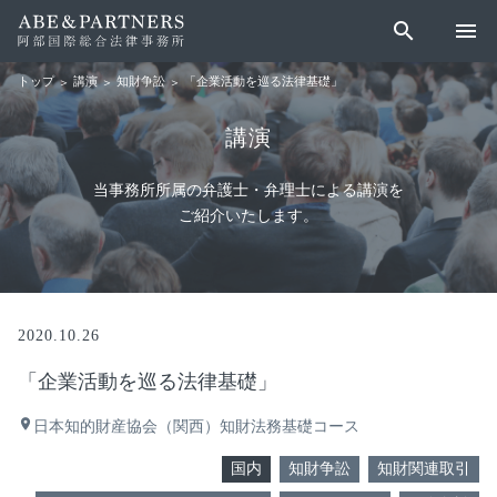
search
menu
講演
知財争訟
「企業活動を巡る法律基礎」
トップ
講演
当事務所所属の弁護士・弁理士による講演を
ご紹介いたします。
2020.10.26
「企業活動を巡る法律基礎」
place
日本知的財産協会（関西）知財法務基礎コース
国内
知財争訟
知財関連取引