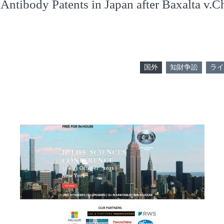
Antibody Patents in Japan after Baxalta v.
」
国外
知財争訟
ライ