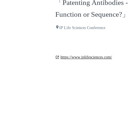
「Patenting Antibodies - 
Function or Sequence?
place
IP Life Sciences Conference
https://www.iplifesciences.com/
open_in_new