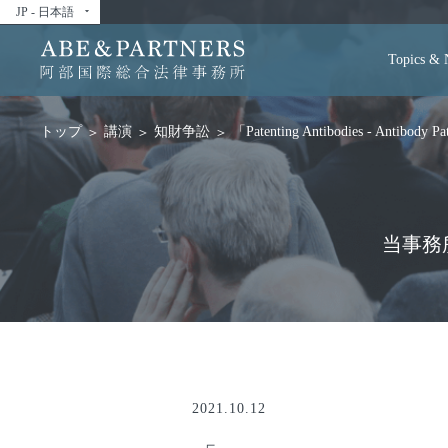
JP - 日本語
arrow_drop_down
Topics &
講演
知財争訟
「Patenting Antibodies - Antibody Pat
トップ
当事務
2021.10.12