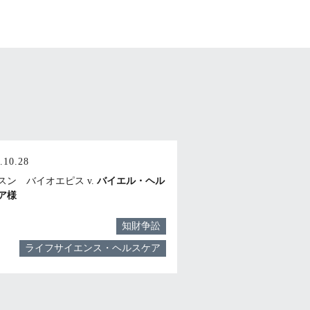
.10.28
スン バイオエピス v.
バイエル・ヘル
ア様
知財争訟
ライフサイエンス・ヘルスケア