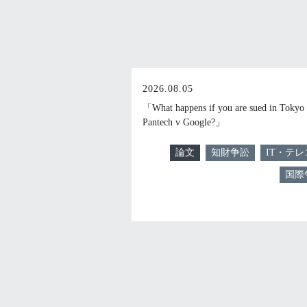
2026.08.05
「What happens if you are sued in Tokyo 
Pantech v Google?」
論文
知財争訟
IT・テレ
国際