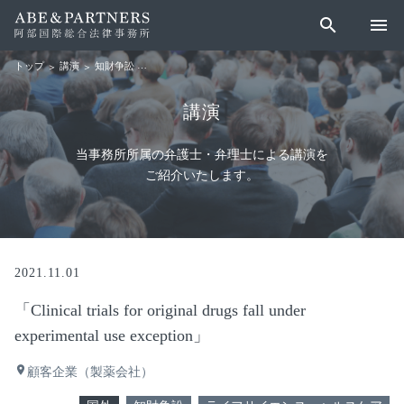
search
menu
講演
知財争訟
「Clinical trials for original drugs fall under experimental 
トップ
講演
当事務所所属の弁護士・弁理士による講演を
ご紹介いたします。
2021.11.01
「Clinical trials for original drugs fall under
experimental use exception」
place
顧客企業（製薬会社）