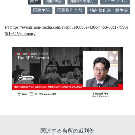
国外
知財争訟
知財関連取引
IT・テレコム
国際争訟
国際取引全般
独占禁止法・競争法
https://events.iam-media.com/event/1ef0693a-438c-44b3-88c1-7990e
open_in_new
5f1e625/summary
関連する当所の裁判例