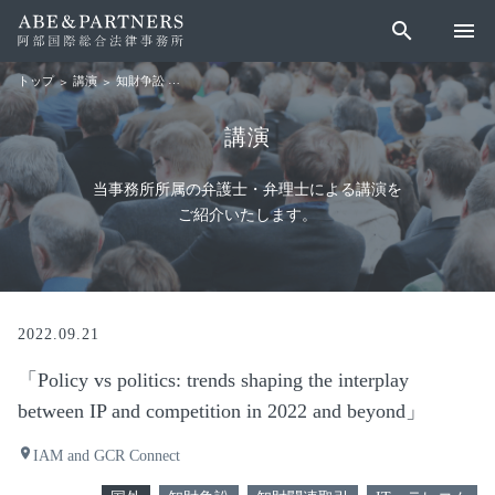
search
menu
講演
知財争訟
「Policy vs politics: trends shaping the interplay between 
トップ
講演
当事務所所属の弁護士・弁理士による講演を
ご紹介いたします。
2022.09.21
「Policy vs politics: trends shaping the interplay
between IP and competition in 2022 and beyond」
place
IAM and GCR Connect