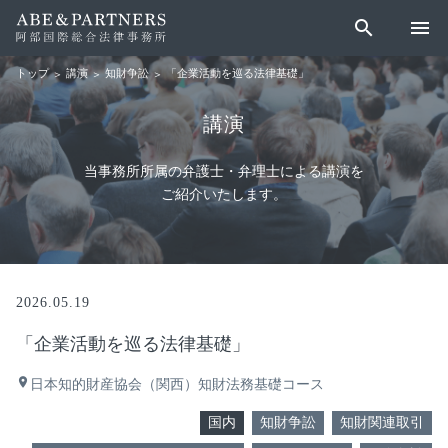
search
menu
講演
知財争訟
「企業活動を巡る法律基礎」
トップ
講演
当事務所所属の弁護士・弁理士による講演を
ご紹介いたします。
2026.05.19
「企業活動を巡る法律基礎」
place
日本知的財産協会（関西）知財法務基礎コース
国内
知財争訟
知財関連取引