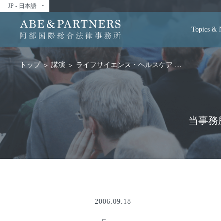
JP - 日本語
arrow_drop_down
Topics &
講演
ライフサイエンス・ヘルスケア
「Legislation
トップ
当事務
2006.09.18