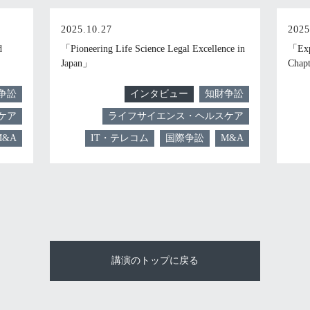
2025.10.27
2025
d
「Pioneering Life Science Legal Excellence in
「Expe
Japan」
Chap
争訟
インタビュー
知財争訟
ケア
ライフサイエンス・ヘルスケア
M&A
IT・テレコム
国際争訟
M&A
講演のトップに戻る