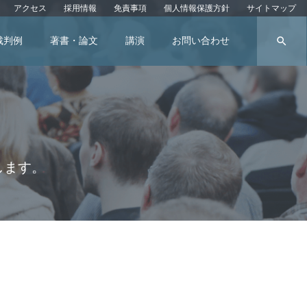
アクセス
採用情報
免責事項
個人情報保護方針
サイトマップ
search
裁判例
著書・論文
講演
お問い合わせ
ed Medicine -Collection, Preservation, and Research of Materials-」(英語によ
します。