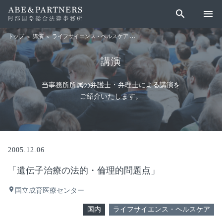
search
menu
講演
ライフサイエンス・ヘルスケア
「遺伝子治療の法的・倫理的問題
トップ
講演
当事務所所属の弁護士・弁理士による講演を
ご紹介いたします。
2005.12.06
「遺伝子治療の法的・倫理的問題点」
place
国立成育医療センター
国内
ライフサイエンス・ヘルスケア