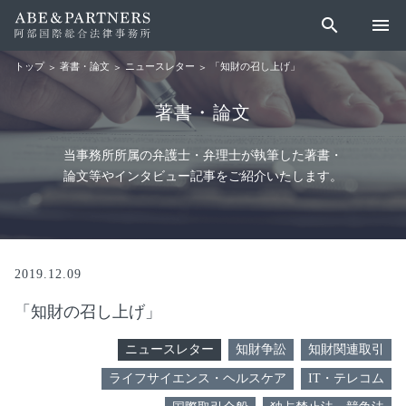
search
menu
著書・論文
ニュースレター
「知財の召し上げ」
トップ
著書・論文
当事務所所属の弁護士・弁理士が執筆した著書・
論文等やインタビュー記事をご紹介いたします。
2019.12.09
「知財の召し上げ」
ニュースレター
知財争訟
知財関連取引
ライフサイエンス・ヘルスケア
IT・テレコム