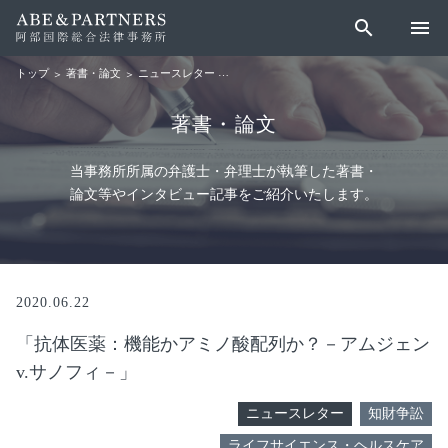
search
menu
著書・論文
ニュースレター
「抗体医薬：機能かアミノ酸配列か？－アム
トップ
著書・論文
当事務所所属の弁護士・弁理士が執筆した著書・
論文等やインタビュー記事をご紹介いたします。
2020.06.22
「抗体医薬：機能かアミノ酸配列か？－アムジェン
v.サノフィ－」
ニュースレター
知財争訟
ライフサイエンス・ヘルスケア