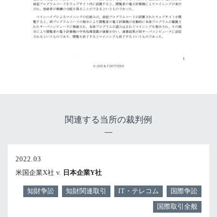
関連する当所の裁判例
2022.03
米国企業X社 v.
日本企業Y社
知財争訟
知財関連取引
IT・テレコム
国際争訟
国際取引全般