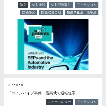
論文
知財争訟
知財関連取引
IT・テレコム
国際争訟
国際取引全般
独占禁止法・競争法
2022.02.01
「コインハイブ事件 最高裁で逆転無罪」
ニュースレター
IT・テレコム