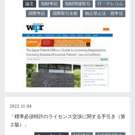
論文
知財争訟
知財関連取引
IT・テレコム
国際争訟
国際取引全般
独占禁止法・競争法
2022.11.04
「標準必須特許のライセンス交渉に関する手引き（第
２版）」