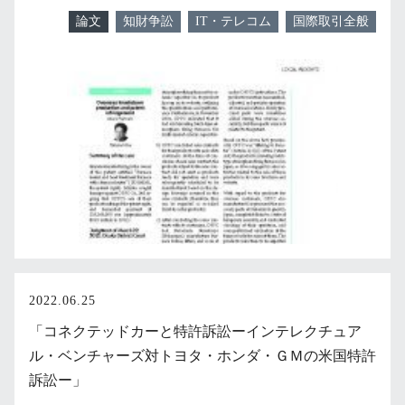
論文
知財争訟
IT・テレコム
国際取引全般
2022.06.25
「コネクテッドカーと特許訴訟ーインテレクチュア
ル・ベンチャーズ対トヨタ・ホンダ・ＧＭの米国特許
訴訟ー」