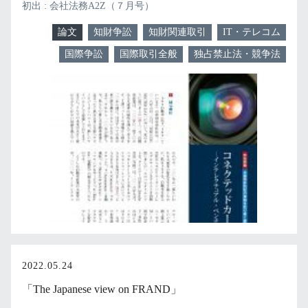
初出 : 会社法務A2Z（７月号）
論文
知財争訟
知財関連取引
IT・テレコム
国際争訟
国際取引全般
独占禁止法・競争法
2022.05.24
「The Japanese view on FRAND」