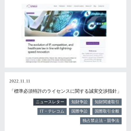
2022.11.11
「標準必須特許のライセンスに関する誠実交渉指針」
ニュースレター
知財争訟
知財関連取引
IT・テレコム
国際争訟
国際取引全般
独占禁止法・競争法