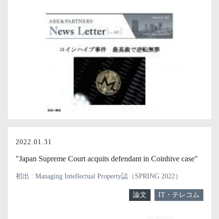
2022.01.31
"Japan Supreme Court acquits defendant in Coinhive case"
初出 : Managing Intellectual Property誌（SPRING 2022）
論文
IT・テレコム